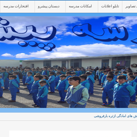
تصاویر
تابلو اعلانات
امکانات مدرسه
دبستان پیشرو
افتخارات مدرسه
اش های امادگی ازتره بارفروشی